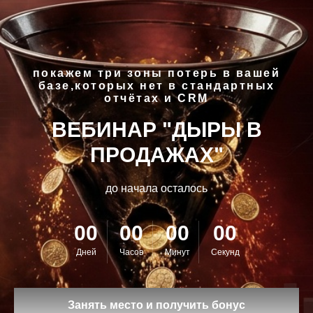
покажем три зоны потерь в вашей
базе,которых нет в стандартных
отчётах и CRM
ВЕБИНАР "ДЫРЫ В
ПРОДАЖАХ"
до начала осталось
00
00
00
00
Дней
Часов
Минут
Секунд
Занять место и получить бонус