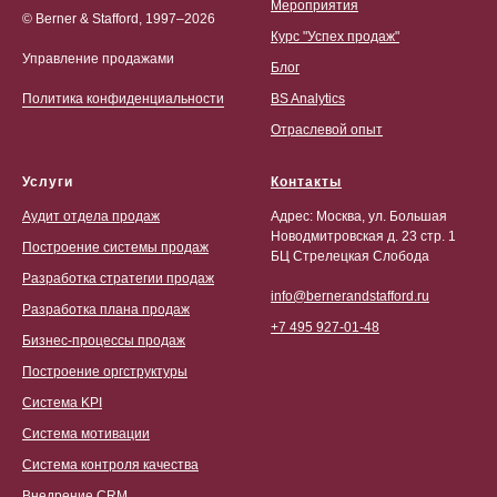
Мероприятия
© Berner & Stafford, 1997–2026
Курс "Успех продаж"
Управление продажами
Блог
BS Analytics
Политика конфиденциальности
Отраслевой опыт
Услуги
Контакты
Аудит отдела продаж
Адрес: Москва, ул. Большая
Новодмитровская д. 23 стр. 1
Построение системы продаж
БЦ Стрелецкая Слобода
Разработка стратегии продаж
info@bernerandstafford.ru
Разработка плана продаж
+7 495 927-01-48
Бизнес-процессы продаж
Построение оргструктуры
Система KPI
Система мотивации
Система контроля качества
Внедрение CRM